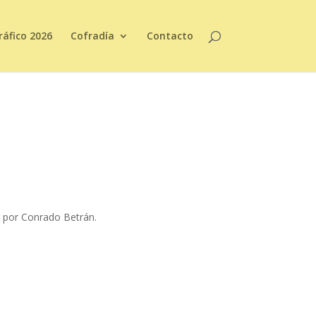
áfico 2026
Cofradía
Contacto
o por Conrado Betrán.