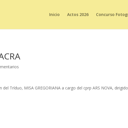
Inicio
Actos 2026
Concurso Fotogr
SACRA
mentarios
ión del Tríduo, MISA GREGORIANA a cargo del cprp ARS NOVA, dirigid