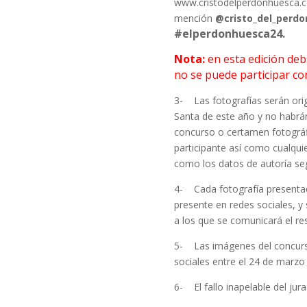
www.cristodelperdónhuesca.co
mención
@cristo_del_perd
#elperdonhuesca24.
Nota:
en esta edición debi
no se puede participar co
3- Las fotografías serán orig
Santa de este año y no habrá
concurso o certamen fotográfi
participante así como cualqui
como los datos de autoría se
4- Cada fotografía presentada
presente en redes sociales, y
a los que se comunicará el re
5- Las imágenes del concurso
sociales entre el 24 de marzo 
6- El fallo inapelable del jur